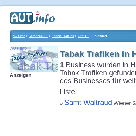
AUT.info
>
Kategorie T...
>
Tabak Trafiken
>
Ort H...
> Hafendorf
Tabak Trafiken in 
1
Business wurden in
H
Tabak Trafiken gefunden
Anzeigen
des Businesses für weit
Liste:
Samt Waltraud
»
Wiener St