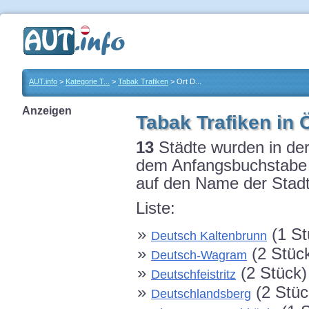
AUT.info
>
Kategorie T...
>
Tabak Trafiken
> Ort D...
Anzeigen
Tabak Trafiken in 
13
Städte wurden in der
dem Anfangsbuchstabe D
auf den Name der Stadt
Liste:
»
(1 St
Deutsch Kaltenbrunn
»
(2 Stüc
Deutsch-Wagram
»
(2 Stück)
Deutschfeistritz
»
(2 Stüc
Deutschlandsberg